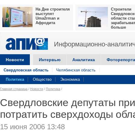
На Дне строителя
Строители
выступят
Свердловск
Uma2rman и
области ста
Афродита
зарабатыва
больше
Информационно-аналитич
Новости
Интервью
Аналитика
Фоторепорт
Свердловская область
Челябинская область
Политика
Общество
Экономика
Главная страница
/
Новости
/
Политика
/
Свердловские депутаты при
потратить сверхдоходы обл
15 июня 2006 13:48