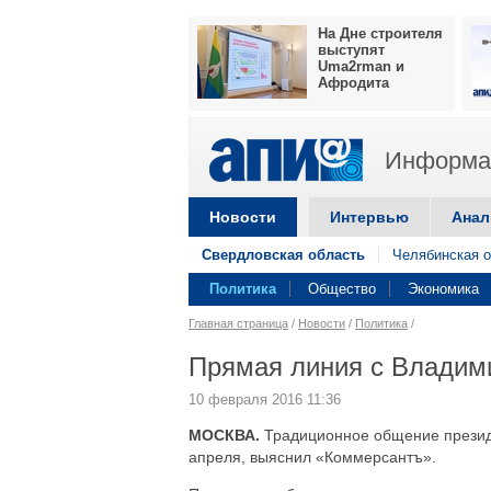
На Дне строителя
выступят
Uma2rman и
Афродита
Информац
Новости
Интервью
Анал
Свердловская область
Челябинская о
Политика
Общество
Экономика
Главная страница
/
Новости
/
Политика
/
Прямая линия с Владим
10 февраля 2016 11:36
МОСКВА.
Традиционное общение презид
апреля, выяснил «Коммерсантъ».