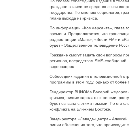
По словам собеседника издания в телеви
граждане в качестве средства связи впер
государства. По мнению социологов, граж
плана выхода из кризиса.
По информации «Коммерсанта», глава го
времени. Предполагается, что трансляци
радиостанции «Маяк», «Вести FM» и «Рад
будет «Общественное телевидение Росси
Граждане смогут задать свои вопросы пр
регионов, посредством SMS-сообщений, о
видеовопрос.
Собеседник издания в телевизионной от
программы в этом году, однако от более
Гендиректор ВЦИОМа Валерий Федоров от
кризиса, низкие зарплаты и пенсии, рас
будет связана с этими темами. По его с
конфликта на Ближнем Востоке.
Замдиректора «Левада-центра» Алексей 
линии объяснения того, что происходит 