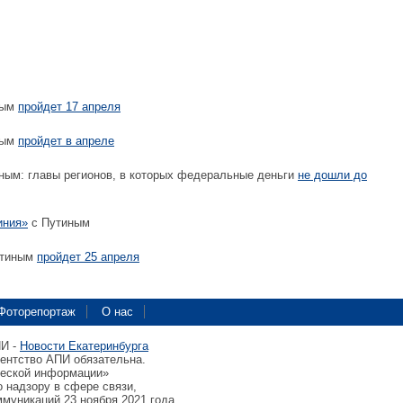
ным
пройдет 17 апреля
ным
пройдет в апреле
ным: главы регионов, в которых федеральные деньги
не дошли до
иния»
с Путиным
утиным
пройдет 25 апреля
Фоторепортаж
О нас
ПИ -
Новости Екатеринбурга
гентство АПИ обязательна.
ческой информации»
 надзору в сфере связи,
муникаций 23 ноября 2021 года.