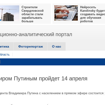
Строители
Нейросеть
Свердловской
Kandinsky будет
области стали
создавать виде
зарабатывать
для обучения
больше
роботов
ионно-аналитический портал
итика
Фоторепортаж
О нас
бласть
иром Путиным пройдет 14 апреля
ента Владимира Путина с населением в прямом эфире состоится 