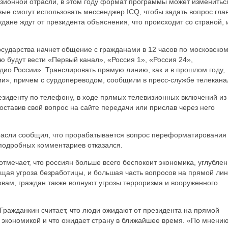
зионной отрасли, в этом году формат программы может измениться
вые смогут использовать мессенджер ICQ, чтобы задать вопрос гла
дане ждут от президента объяснения, что происходит со страной, 
сударства начнет общение с гражданами в 12 часов по московско
ю будут вести «Первый канал», «Россия 1», «Россия 24»,
ио России». Транслировать прямую линию, как и в прошлом году,
и», причем с сурдопереводом, сообщили в пресс-службе телекана
езиденту по телефону, в ходе прямых телевизионных включений из
ставив свой вопрос на сайте передачи или прислав через него
расли сообщил, что прорабатывается вопрос переформатирования
 подробных комментариев отказался.
мечает, что россиян больше всего беспокоит экономика, углубле
тущая угроза безработицы, и большая часть вопросов на прямой ли
ловам, граждан также волнуют угрозы терроризма и вооруженного
Гражданкин считает, что люди ожидают от президента на прямой
с экономикой и что ожидает страну в ближайшее время. «По мнени