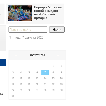
Порядка 50 тысяч
гостей ожидают
о
на Ирбитской
ярмарке
Пятница, 7 августа 2026
АВГУСТ 2026
ПН
ВТ
СР
ЧТ
ПТ
СБ
ВС
1
2
3
4
5
6
7
8
9
10
11
12
13
14
15
16
17
18
19
20
21
22
23
24
25
26
27
28
29
30
14
31