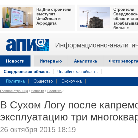
На Дне строителя
Строители
выступят
Свердловск
Uma2rman и
области ста
Афродита
зарабатыва
больше
Информационно-аналитич
Новости
Интервью
Аналитика
Фоторепорт
Свердловская область
Челябинская область
Политика
Общество
Экономика
Главная страница
/
Новости
/
Политика
/
В Сухом Логу после капрем
эксплуатацию три многоква
26 октября 2015 18:19