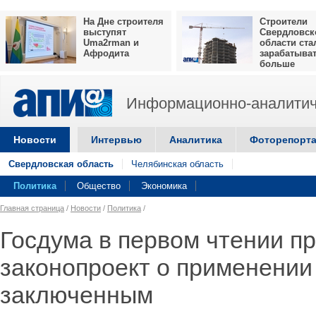
На Дне строителя
Строители
выступят
Свердловск
Uma2rman и
области ста
Афродита
зарабатыва
больше
Информационно-аналитич
Новости
Интервью
Аналитика
Фоторепорт
Свердловская область
Челябинская область
Политика
Общество
Экономика
Главная страница
/
Новости
/
Политика
/
Госдума в первом чтении п
законопроект о применении
заключенным