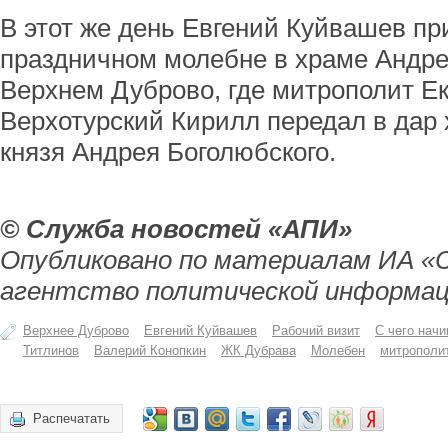
В этот же день Евгений Куйвашев пр
праздничном молебне в храме Андре
Верхнем Дуброво, где митрополит Ек
Верхотурский Кирилл передал в дар
князя Андрея Боголюбского.
© Служба новостей «АПИ»
Опубликовано по материалам ИА «
агентство политической информац
Верхнее Дуброво
Евгений Куйвашев
Рабочий визит
С чего нач
Титлинов
Валерий Конопкин
ЖК Дубрава
Молебен
митрополит
Распечатать