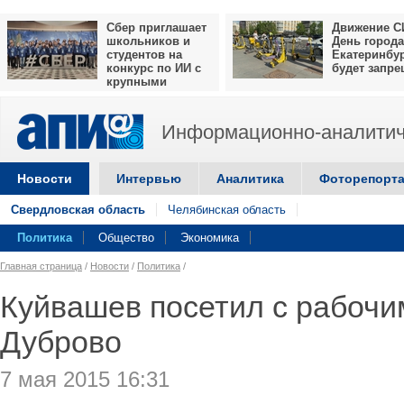
Сбер приглашает
Движение С
школьников и
День города
студентов на
Екатеринбу
конкурс по ИИ с
будет запр
крупными
призами
Информационно-аналитич
Новости
Интервью
Аналитика
Фоторепорт
Свердловская область
Челябинская область
Политика
Общество
Экономика
Главная страница
/
Новости
/
Политика
/
Куйвашев посетил с рабочи
Дуброво
7 мая 2015 16:31