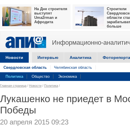
На Дне строителя
Строители
выступят
Свердловск
Uma2rman и
области ста
Афродита
зарабатыва
больше
Информационно-аналитич
Новости
Интервью
Аналитика
Фоторепорт
Свердловская область
Челябинская область
Политика
Общество
Экономика
Главная страница
/
Новости
/
Политика
/
Лукашенко не приедет в Мо
Победы
20 апреля 2015 09:23