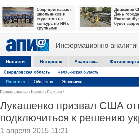
Сбер приглашает
Движение С
школьников и
День города
студентов на
Екатеринбу
конкурс по ИИ с
будет запр
крупными
призами
Информационно-аналитич
Новости
Интервью
Аналитика
Фоторепорт
Свердловская область
Челябинская область
Политика
Общество
Экономика
Главная страница
/
Новости
/
Политика
/
Лукашенко призвал США от
подключиться к решению ук
1 апреля 2015 11:21