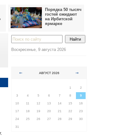
Порядка 50 тысяч
гостей ожидают
о
на Ирбитской
ярмарке
Воскресенье, 9 августа 2026
АВГУСТ 2026
ПН
ВТ
СР
ЧТ
ПТ
СБ
ВС
1
2
3
4
5
6
7
8
9
10
11
12
13
14
15
16
17
18
19
20
21
22
23
24
25
26
27
28
29
30
31
,