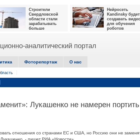
Строители
Нейросеть
Свердловской
Kandinsky будет
области стали
создавать виде
зарабатывать
для обучения
больше
роботов
ионно-аналитический портал
итика
Фоторепортаж
О нас
бласть
аменит»: Лукашенко не намерен портить
овать отношения со странами ЕС и США, но Россию они не заменят
 Лукашенко, - пишет РИА «Новости».