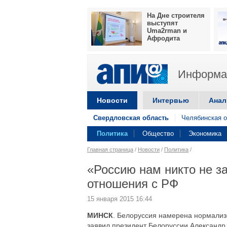
На Дне строителя
выступят
Uma2rman и
Афродита
Информац
Новости
Интервью
Анал
Свердловская область
Челябинская о
Политика
Общество
Экономика
Главная страница
/
Новости
/
Политика
/
«Россию нам никто не з
отношения с РФ
15 января 2015 16:44
МИНСК
. Белоруссия намерена нормализ
заявил президент Белоруссии Александр