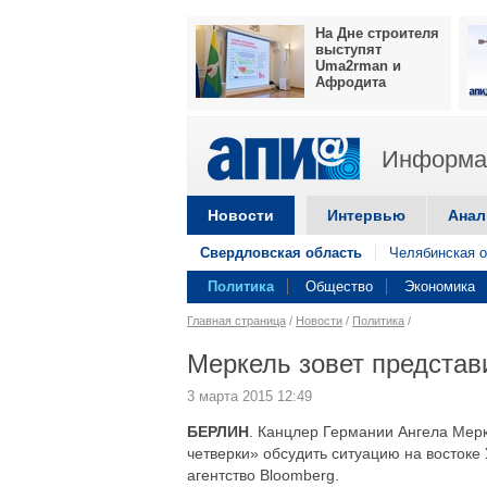
На Дне строителя
выступят
Uma2rman и
Афродита
Информац
Новости
Интервью
Анал
Свердловская область
Челябинская о
Политика
Общество
Экономика
Главная страница
/
Новости
/
Политика
/
Меркель зовет представ
3 марта 2015 12:49
БЕРЛИН
. Канцлер Германии Ангела Мер
четверки» обсудить ситуацию на востоке
агентство Bloomberg.