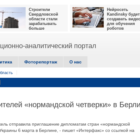
Строители
Нейросеть
Свердловской
Kandinsky будет
области стали
создавать виде
зарабатывать
для обучения
больше
роботов
ионно-аналитический портал
итика
Фоторепортаж
О нас
бласть
ителей «нормандской четверки» в Берл
кель отправила приглашение дипломатам стран «нормандской
 Украины 6 марта в Берлине, - пишет «Интерфакс» со ссылкой на