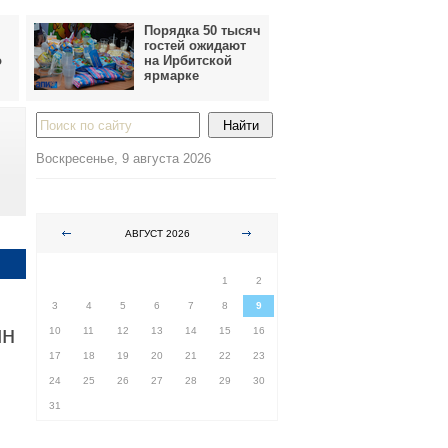
Порядка 50 тысяч
гостей ожидают
о
на Ирбитской
ярмарке
Воскресенье, 9 августа 2026
АВГУСТ 2026
ПН
ВТ
СР
ЧТ
ПТ
СБ
ВС
1
2
3
4
5
6
7
8
9
ин
10
11
12
13
14
15
16
17
18
19
20
21
22
23
24
25
26
27
28
29
30
31