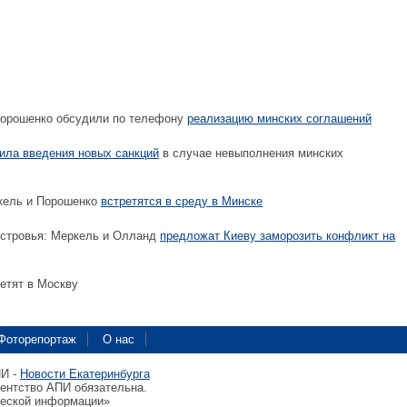
Порошенко обсудили по телефону
реализацию минских соглашений
ила введения новых санкций
в случае невыполнения минских
кель и Порошенко
встретятся в среду в Минске
стровья: Меркель и Олланд
предложат Киеву заморозить конфликт на
етят в Москву
Фоторепортаж
О нас
ПИ -
Новости Екатеринбурга
гентство АПИ обязательна.
ческой информации»