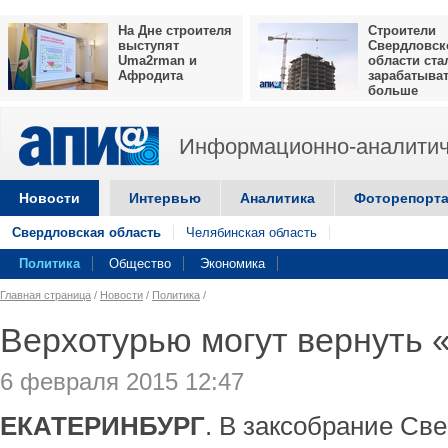
На Дне строителя
Строители
выступят
Свердловск
Uma2rman и
области ста
Афродита
зарабатыва
больше
Информационно-аналитич
Новости
Интервью
Аналитика
Фоторепорт
Свердловская область
Челябинская область
Политика
Общество
Экономика
Главная страница
/
Новости
/
Политика
/
Верхотурью могут вернуть 
6 февраля 2015 12:47
ЕКАТЕРИНБУРГ
. В заксобрание Св