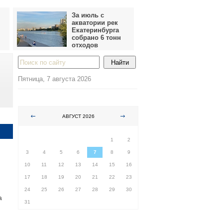
За июль с
акватории рек
Екатеринбурга
собрано 6 тонн
отходов
Пятница, 7 августа 2026
АВГУСТ 2026
ПН
ВТ
СР
ЧТ
ПТ
СБ
ВС
1
2
3
4
5
6
7
8
9
10
11
12
13
14
15
16
17
18
19
20
21
22
23
24
25
26
27
28
29
30
а
31
.