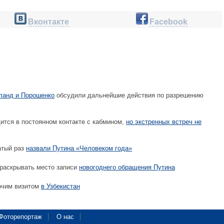
Вконтакте
Facebook
ланд и Порошенко
обсудили дальнейшие действия по разрешению
ится в постоянном контакте с кабмином,
но экстренных встреч не
атый раз
назвали Путина «Человеком года»
 раскрывать место записи
новогоднего обращения Путина
очим визитом
в Узбекистан
Фоторепортаж
О нас