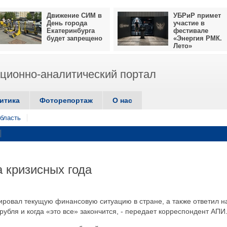
Движение СИМ в
УБРиР примет
День города
участие в
Екатеринбурга
фестивале
будет запрещено
«Энергия РМК.
Лето»
ионно-аналитический портал
итика
Фоторепортаж
О нас
бласть
а кризисных года
ировал текущую финансовую ситуацию в стране, а также ответил н
рубля и когда «это все» закончится, - передает корреспондент АПИ