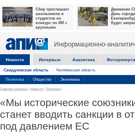
Сбер приглашает
Движение С
школьников и
День города
студентов на
Екатеринбу
конкурс по ИИ с
будет запр
крупными
призами
Информационно-аналитич
Новости
Интервью
Аналитика
Фоторепорт
Свердловская область
Челябинская область
Политика
Общество
Экономика
Главная страница
/
Новости
/
Политика
/
«Мы исторические союзники
станет вводить санкции в 
под давлением ЕС