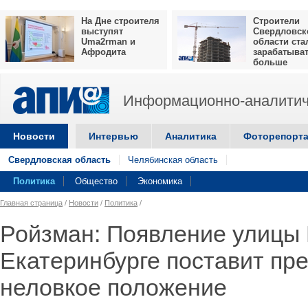
На Дне строителя
Строители
выступят
Свердловск
Uma2rman и
области ста
Афродита
зарабатыва
больше
Информационно-аналитич
Новости
Интервью
Аналитика
Фоторепорт
Свердловская область
Челябинская область
Политика
Общество
Экономика
Главная страница
/
Новости
/
Политика
/
Ройзман: Появление улицы 
Екатеринбурге поставит пре
неловкое положение