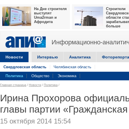
На Дне строителя
Строители
выступят
Свердловск
Uma2rman и
области ста
Афродита
зарабатыва
больше
Информационно-аналитич
Новости
Интервью
Аналитика
Фоторепорт
Свердловская область
Челябинская область
Политика
Общество
Экономика
Главная страница
/
Новости
/
Политика
/
Ирина Прохорова официаль
главы партии «Гражданска
15 октября 2014 15:54