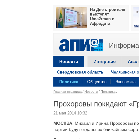
На Дне строителя
выступят
Uma2rman и
Афродита
Информац
Новости
Интервью
Анал
Свердловская область
Челябинская о
Политика
Общество
Экономика
Главная страница
/
Новости
/
Политика
/
Прохоровы покидают «Г
21 мая 2014 10:32
МОСКВА
. Михаил и Ирина Прохоровы п
партии будут отданы их ближайшим сора