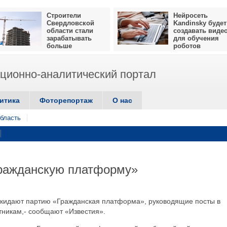
Строители
Нейросеть
Свердловской
Kandinsky будет
области стали
создавать виде
зарабатывать
для обучения
больше
роботов
ионно-аналитический портал
итика
Фоторепортаж
О нас
бласть
ражданскую платформу»
окидают партию «Гражданская платформа», руководящие посты в
тникам,- сообщают «Известия».