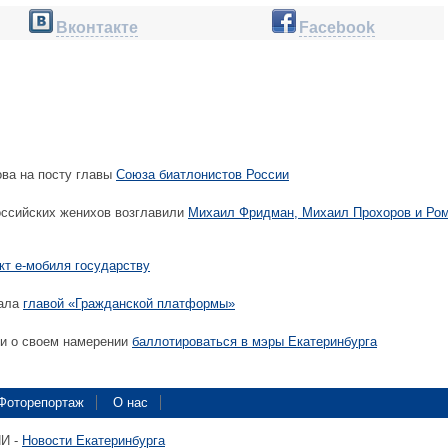
Вконтакте
Facebook
ва на посту главы
Союза биатлонистов России
оссийских женихов возглавили
Михаил Фридман, Михаил Прохоров и Ро
кт е-мобиля государству
тала
главой «Гражданской платформы»
и о своем намерении
баллотироваться в мэры Екатеринбурга
Фоторепортаж
О нас
ПИ -
Новости Екатеринбурга