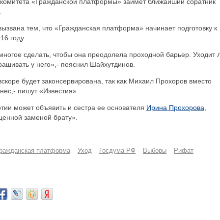
 комитета «Гражданской платформы» займет ближайший соратник
.
ызвана тем, что «Гражданская платформа» начинает подготовку к
16 году.
 многое сделать, чтобы она преодолела проходной барьер. Уходит 
рашивать у него»,- пояснил Шайхутдинов.
вскоре будет законсервирована, так как Михаил Прохоров вместо
нес,- пишут «Известия».
ртии может объявить и сестра ее основателя
Ирина Прохорова
,
оценной заменой брату».
ражданская платформа
Уход
Госдума РФ
Выборы
Рифат