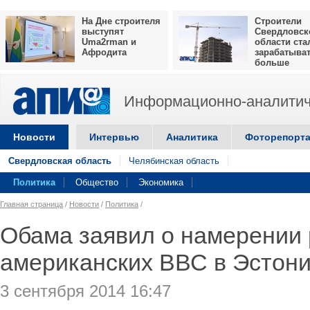
На Дне строителя
Строители
выступят
Свердловск
Uma2rman и
области ста
Афродита
зарабатыва
больше
Информационно-аналитич
Новости
Интервью
Аналитика
Фоторепорт
Свердловская область
Челябинская область
Политика
Общество
Экономика
Главная страница
/
Новости
/
Политика
/
Обама заявил о намерении 
американских ВВС в Эстон
3 сентября 2014 16:47