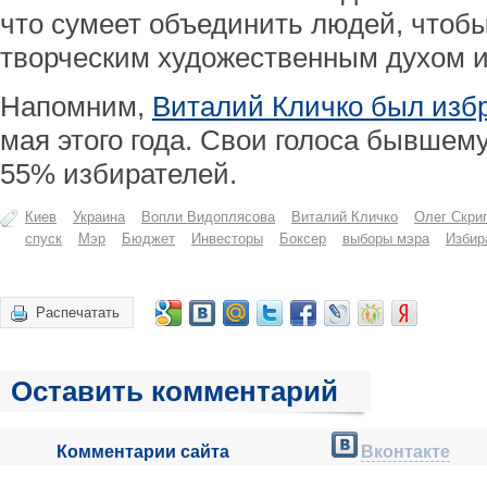
что сумеет объединить людей, чтоб
творческим художественным духом и
Напомним,
Виталий Кличко был избр
мая этого года. Свои голоса бывшем
55% избирателей.
Киев
Украина
Вопли Видоплясова
Виталий Кличко
Олег Скри
спуск
Мэр
Бюджет
Инвесторы
Боксер
выборы мэра
Избир
Распечатать
Оставить комментарий
Комментарии сайта
Вконтакте