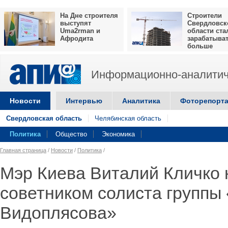
На Дне строителя
Строители
выступят
Свердловск
Uma2rman и
области ста
Афродита
зарабатыва
больше
Информационно-аналитич
Новости
Интервью
Аналитика
Фоторепорт
Свердловская область
Челябинская область
Политика
Общество
Экономика
Главная страница
/
Новости
/
Политика
/
Мэр Киева Виталий Кличко 
советником солиста группы
Видоплясова»