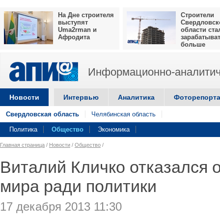
На Дне строителя
Строители
выступят
Свердловск
Uma2rman и
области ста
Афродита
зарабатыва
больше
Информационно-аналитич
Новости
Интервью
Аналитика
Фоторепорт
Свердловская область
Челябинская область
Политика
Общество
Экономика
Главная страница
/
Новости
/
Общество
/
Виталий Кличко отказался 
мира ради политики
17 декабря 2013 11:30