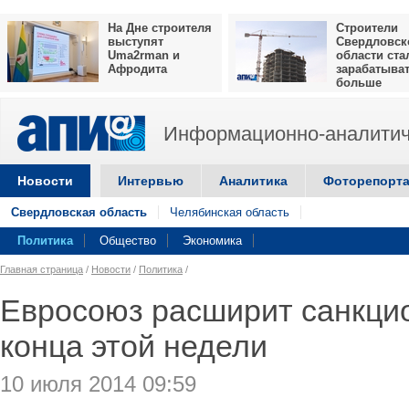
На Дне строителя
Строители
выступят
Свердловск
Uma2rman и
области ста
Афродита
зарабатыва
больше
Информационно-аналитич
Новости
Интервью
Аналитика
Фоторепорт
Свердловская область
Челябинская область
Политика
Общество
Экономика
Главная страница
/
Новости
/
Политика
/
Евросоюз расширит санкци
конца этой недели
10 июля 2014 09:59