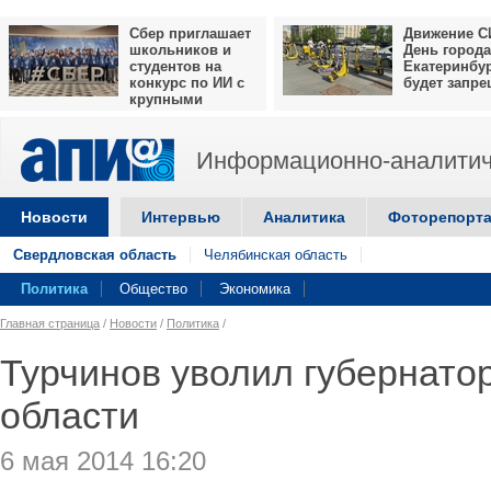
Сбер приглашает
Движение С
школьников и
День города
студентов на
Екатеринбу
конкурс по ИИ с
будет запр
крупными
призами
Информационно-аналитич
Новости
Интервью
Аналитика
Фоторепорт
Свердловская область
Челябинская область
Политика
Общество
Экономика
Главная страница
/
Новости
/
Политика
/
Турчинов уволил губернато
области
6 мая 2014 16:20