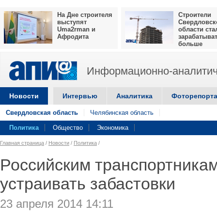
На Дне строителя
Строители
выступят
Свердловск
Uma2rman и
области ста
Афродита
зарабатыва
больше
Информационно-аналитич
Новости
Интервью
Аналитика
Фоторепорт
Свердловская область
Челябинская область
Политика
Общество
Экономика
Главная страница
/
Новости
/
Политика
/
Российским транспортника
устраивать забастовки
23 апреля 2014 14:11