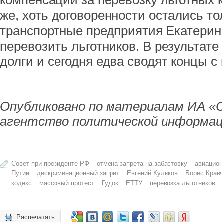
компенсации за перевозку льготных к
же, хоть договоренности остались то
транспортные предприятия Екатерин
перевозить льготников. В результат
долги и сегодня едва сводят концы с
Опубликовано по материалам ИА «
агентство политической информац
Совет при президенте РФ
отмена запрета на забастовку
авиацион
Путин
дискриминационный запрет
Евгений Куликов
Борис Крав
кодекс
массовый протест
Гудок
ЕТТУ
перевозка льготников
Распечатать