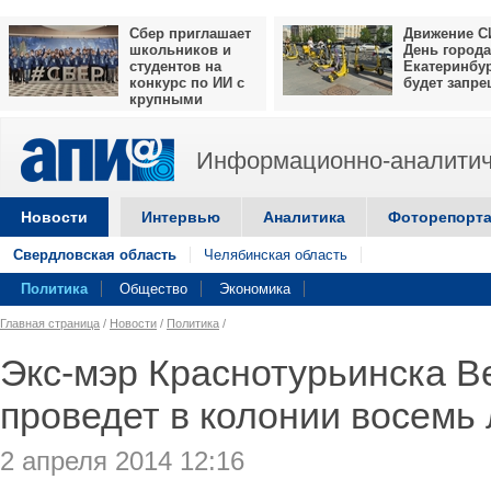
Сбер приглашает
Движение С
школьников и
День города
студентов на
Екатеринбу
конкурс по ИИ с
будет запр
крупными
призами
Информационно-аналитич
Новости
Интервью
Аналитика
Фоторепорт
Свердловская область
Челябинская область
Политика
Общество
Экономика
Главная страница
/
Новости
/
Политика
/
Экс-мэр Краснотурьинска В
проведет в колонии восемь 
2 апреля 2014 12:16