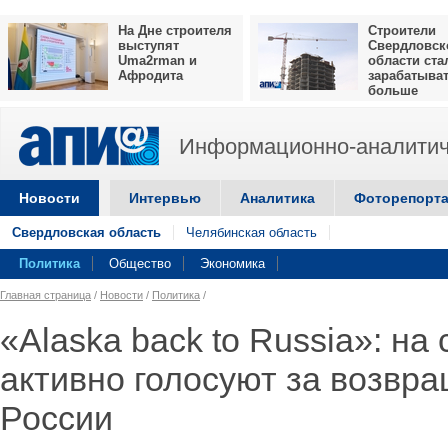
На Дне строителя
Строители
выступят
Свердловск
Uma2rman и
области ста
Афродита
зарабатыва
больше
Информационно-аналитич
Новости
Интервью
Аналитика
Фоторепорт
Свердловская область
Челябинская область
Политика
Общество
Экономика
Главная страница
/
Новости
/
Политика
/
«Alaska back to Russia»: на
активно голосуют за возвр
России