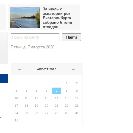
За июль с
акватории рек
Екатеринбурга
собрано 6 тонн
отходов
Пятница, 7 августа 2026
АВГУСТ 2026
ПН
ВТ
СР
ЧТ
ПТ
СБ
ВС
1
2
3
4
5
6
7
8
9
10
11
12
13
14
15
16
17
18
19
20
21
22
23
24
25
26
27
28
29
30
т
31