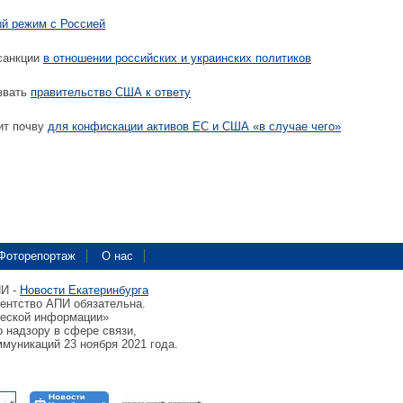
ый режим с Россией
санкции
в отношении российских и украинских политиков
звать
правительство США к ответу
ит почву
для конфискации активов ЕС и США «в случае чего»
Фоторепортаж
О нас
ПИ -
Новости Екатеринбурга
гентство АПИ обязательна.
ческой информации»
 надзору в сфере связи,
муникаций 23 ноября 2021 года.