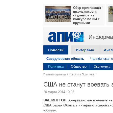
Сбер приглашает
школьников и
студентов на
конкурс по ИИ с
крупными
призами
Информац
Новости
Интервью
Анал
Свердловская область
Челябинская о
Политика
Общество
Экономика
Главная страница
/
Новости
/
Политика
/
США не станут воевать 
20 марта 2014 10:03
ВАШИНГТОН
. Американские военные не 
США Барак Обама в интервью американск
«Хилл».