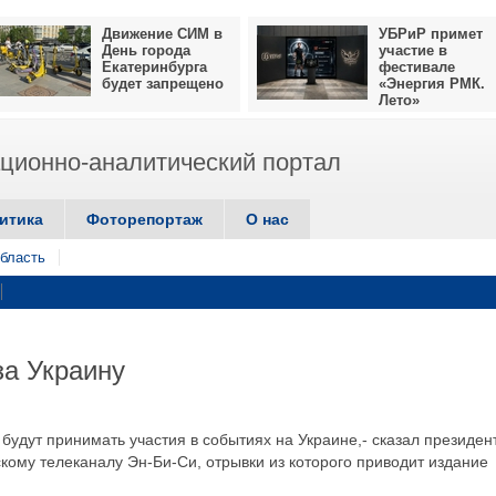
Движение СИМ в
УБРиР примет
День города
участие в
Екатеринбурга
фестивале
будет запрещено
«Энергия РМК.
Лето»
ионно-аналитический портал
итика
Фоторепортаж
О нас
бласть
за Украину
будут принимать участия в событиях на Украине,- сказал президен
ому телеканалу Эн-Би-Си, отрывки из которого приводит издание