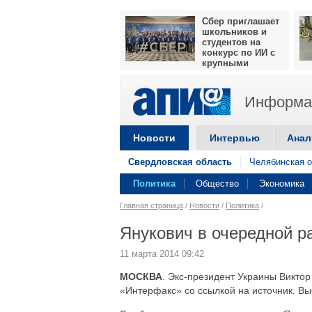
Сбер приглашает
школьников и
студентов на
конкурс по ИИ с
крупными
призами
Информац
Новости
Интервью
Анал
Свердловская область
Челябинская о
Политика
Общество
Экономика
Главная страница
/
Новости
/
Политика
/
Янукович в очередной р
11 марта 2014 09:42
МОСКВА
. Экс-президент Украины Виктор
«Интерфакс» со ссылкой на источник. Вы