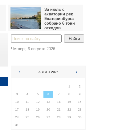
За июль с
акватории рек
Екатеринбурга
собрано 6 тонн
отходов
Четверг, 6 августа 2026
АВГУСТ 2026
ПН
ВТ
СР
ЧТ
ПТ
СБ
ВС
1
2
3
4
5
6
7
8
9
10
11
12
13
14
15
16
17
18
19
20
21
22
23
24
25
26
27
28
29
30
31