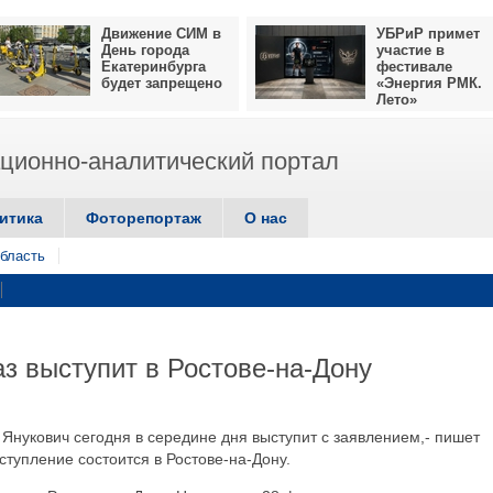
Движение СИМ в
УБРиР примет
День города
участие в
Екатеринбурга
фестивале
будет запрещено
«Энергия РМК.
Лето»
ионно-аналитический портал
итика
Фоторепортаж
О нас
бласть
аз выступит в Ростове-на-Дону
 Янукович сегодня в середине дня выступит с заявлением,- пишет
ступление состоится в Ростове-на-Дону.