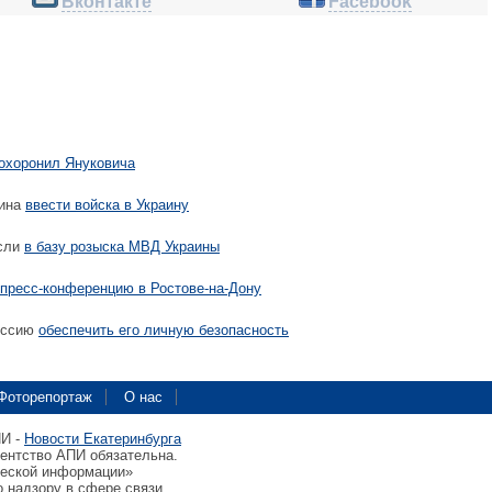
Вконтакте
Facebook
охоронил Януковича
тина
ввести войска в Украину
если
в базу розыска МВД Украины
пресс-конференцию в Ростове-на-Дону
оссию
обеспечить его личную безопасность
Фоторепортаж
О нас
ПИ -
Новости Екатеринбурга
гентство АПИ обязательна.
ческой информации»
 надзору в сфере связи,