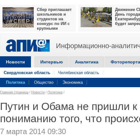
Сбер приглашает
Движение С
школьников и
День города
студентов на
Екатеринбу
конкурс по ИИ с
будет запр
крупными
призами
Информационно-аналитич
Новости
Интервью
Аналитика
Фоторепорт
Свердловская область
Челябинская область
Политика
Общество
Экономика
Главная страница
/
Новости
/
Политика
/
Путин и Обама не пришли к
пониманию того, что происх
7 марта 2014 09:30