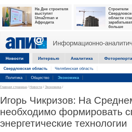
На Дне строителя
Строители
выступят
Свердловск
Uma2rman и
области ста
Афродита
зарабатыва
больше
Информационно-аналитич
Новости
Интервью
Аналитика
Фоторепорт
Свердловская область
Челябинская область
Политика
Общество
Экономика
Главная страница
/
Новости
/
Экономика
/
Игорь Чикризов: На Средне
необходимо формировать с
энергетические технологии