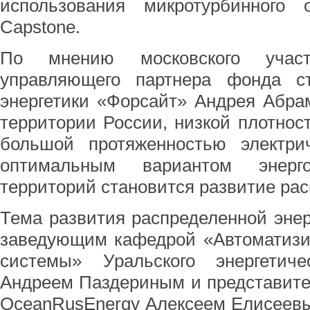
использования микротурбинного 
Capstone.
По мнению московского учас
управляющего партнера фонда стр
энергетики «Форсайт» Андрея Абра
территории России, низкой плотнос
большой протяженностью электрич
оптимальным вариантом энерго
территорий становится развитие рас
Тема развития распределенной эне
заведующим кафедрой «Автоматизи
системы» Уральского энергетич
Андреем Паздериным и представите
OceanRusEnergy Алексеем Елисеевы