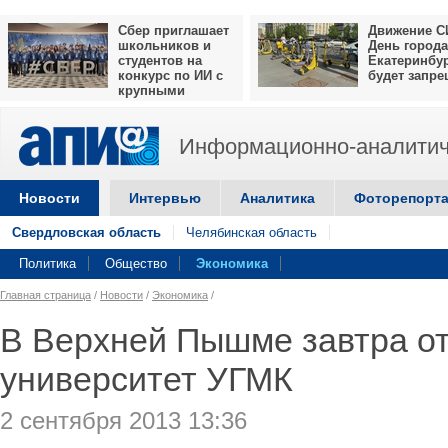
Сбер приглашает
Движение С
школьников и
День города
студентов на
Екатеринбу
конкурс по ИИ с
будет запр
крупными
призами
Информационно-аналитич
Новости
Интервью
Аналитика
Фоторепорт
Свердловская область
Челябинская область
Политика
Общество
Экономика
Главная страница
/
Новости
/
Экономика
/
В Верхней Пышме завтра от
университет УГМК
2 сентября 2013 13:36