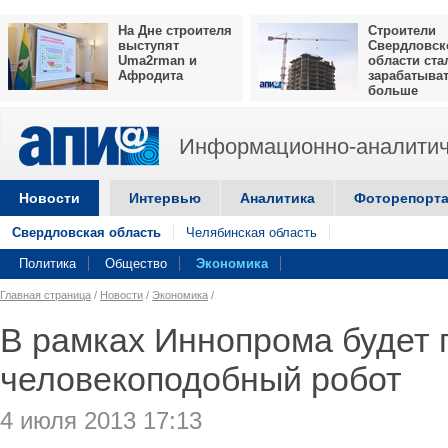
На Дне строителя
Строители
выступят
Свердловск
Uma2rman и
области ста
Афродита
зарабатыва
больше
Информационно-аналитич
Новости
Интервью
Аналитика
Фоторепорт
Свердловская область
Челябинская область
Политика
Общество
Экономика
Главная страница
/
Новости
/
Экономика
/
В рамках Иннопрома будет 
человекоподобный робот
4 июля 2013 17:13