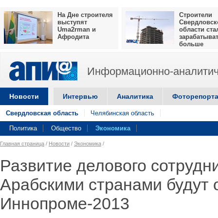
На Дне строителя
Строители
выступят
Свердловск
Uma2rman и
области ста
Афродита
зарабатыва
больше
Информационно-аналитич
Новости
Интервью
Аналитика
Фоторепорт
Свердловская область
Челябинская область
Политика
Общество
Экономика
Главная страница
/
Новости
/
Экономика
/
Развитие делового сотрудн
Арабскими странами будут 
Иннопроме-2013