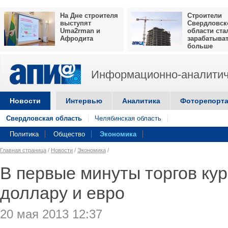
На Дне строителя
Строители
выступят
Свердловск
Uma2rman и
области ста
Афродита
зарабатыва
больше
Информационно-аналитич
Новости
Интервью
Аналитика
Фоторепорт
Свердловская область
Челябинская область
Политика
Общество
Экономика
Главная страница
/
Новости
/
Экономика
/
В первые минуты торгов кур
доллару и евро
20 мая 2013 12:37