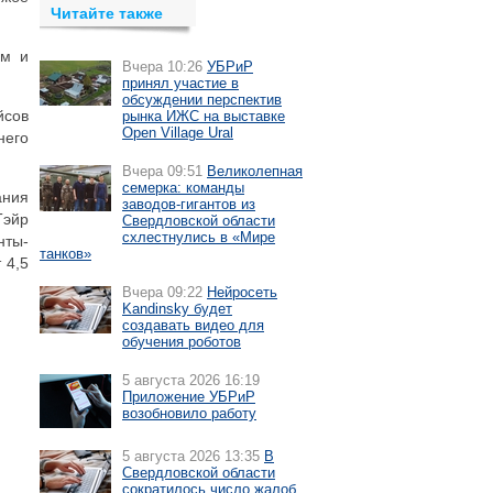
Читайте также
ам и
Вчера 10:26
УБРиР
принял участие в
обсуждении перспектив
йсов
рынка ИЖС на выставке
Open Village Ural
него
Вчера 09:51
Великолепная
семерка: команды
ания
заводов-гигантов из
Тэйр
Свердловской области
схлестнулись в «Мире
нты-
танков»
 4,5
Вчера 09:22
Нейросеть
Kandinsky будет
создавать видео для
обучения роботов
5 августа 2026 16:19
Приложение УБРиР
возобновило работу
5 августа 2026 13:35
В
Свердловской области
сократилось число жалоб