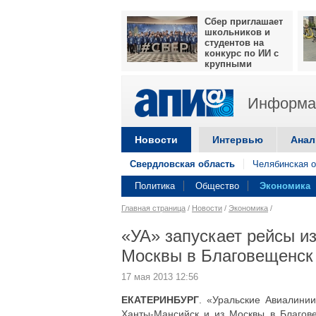
Сбер приглашает
школьников и
студентов на
конкурс по ИИ с
крупными
призами
Информац
Новости
Интервью
Анал
Свердловская область
Челябинская о
Политика
Общество
Экономика
Главная страница
/
Новости
/
Экономика
/
«УА» запускает рейсы и
Москвы в Благовещенск
17 мая 2013 12:56
ЕКАТЕРИНБУРГ
. «Уральские Авиалинии
Ханты-Мансийск и из Москвы в Благове