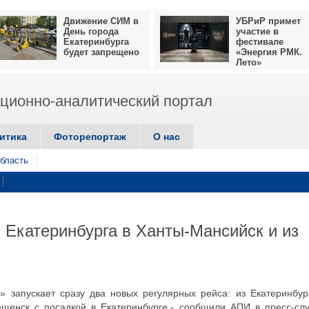
Движение СИМ в
УБРиР примет
День города
участие в
Екатеринбурга
фестивале
будет запрещено
«Энергия РМК.
Лето»
ионно-аналитический портал
итика
Фоторепортаж
О нас
бласть
з Екатеринбурга в Ханты-Мансийск и из
» запускает сразу два новых регулярных рейса: из Екатеринбур
щенск с посадкой в Екатеринбурге,- сообщили АПИ в пресс-сл