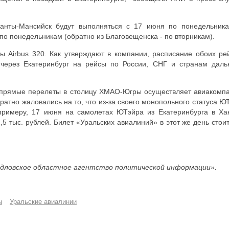
Ханты-Мансийск будут выполняться с 17 июня по понедельник
 по понедельникам (обратно из Благовещенска - по вторникам).
ы Airbus 320. Как утверждают в компании, расписание обоих ре
 через Екатеринбург на рейсы по России, СНГ и странам даль
я прямые перелеты в столицу ХМАО-Югры осуществляет авиакомп
атно жаловались на то, что из-за своего монопольного статуса Ю
примеру, 17 июня на самолетах ЮТэйра из Екатеринбурга в Ха
5 тыс. рублей. Билет «Уральских авиалиний» в этот же день стоит
дловское областное агентство политической информации».
ы
Уральские авиалинии