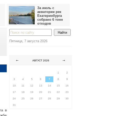
За июль с
акватории рек
Екатеринбурга
собрано 6 тонн
отходов
Пятница, 7 августа 2026
АВГУСТ 2026
ПН
ВТ
СР
ЧТ
ПТ
СБ
ВС
1
2
3
4
5
6
7
8
9
10
11
12
13
14
15
16
17
18
19
20
21
22
23
24
25
26
27
28
29
30
31
га в
ужбе