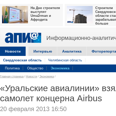
На Дне строителя
Строители
выступят
Свердловск
Uma2rman и
области ста
Афродита
зарабатыва
больше
Информационно-аналитич
Новости
Интервью
Аналитика
Фоторепорт
Свердловская область
Челябинская область
Политика
Общество
Экономика
Главная страница
/
Новости
/
Экономика
/
«Уральские авиалинии» взял
самолет концерна Airbus
20 февраля 2013 16:50