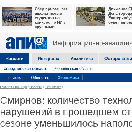
Сбер приглашает
Движение С
школьников и
День города
студентов на
Екатеринбу
конкурс по ИИ с
будет запр
крупными
призами
Информационно-аналитич
Новости
Интервью
Аналитика
Фоторепорт
Свердловская область
Челябинская область
Политика
Общество
Экономика
Главная страница
/
Новости
/
Экономика
/
Смирнов: количество техно
нарушений в прошедшем о
сезоне уменьшилось напол