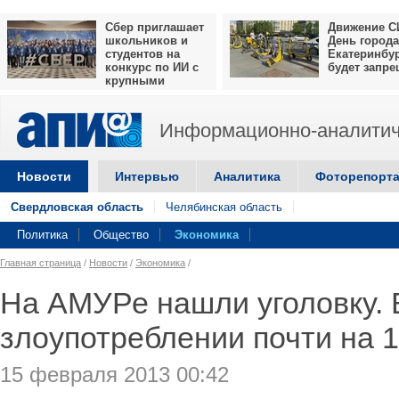
Сбер приглашает
Движение С
школьников и
День города
студентов на
Екатеринбу
конкурс по ИИ с
будет запр
крупными
призами
Информационно-аналитич
Новости
Интервью
Аналитика
Фоторепорт
Свердловская область
Челябинская область
Политика
Общество
Экономика
Главная страница
/
Новости
/
Экономика
/
На АМУРе нашли уголовку. 
злоупотреблении почти на 1
15 февраля 2013 00:42