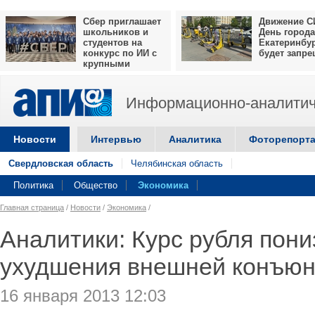
Сбер приглашает
Движение С
школьников и
День города
студентов на
Екатеринбу
конкурс по ИИ с
будет запр
крупными
призами
Информационно-аналитич
Новости
Интервью
Аналитика
Фоторепорт
Свердловская область
Челябинская область
Политика
Общество
Экономика
Главная страница
/
Новости
/
Экономика
/
Аналитики: Курс рубля пони
ухудшения внешней конъюн
16 января 2013 12:03