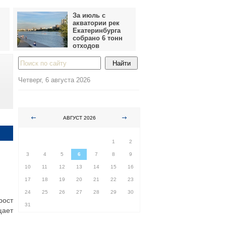
За июль с
акватории рек
Екатеринбурга
собрано 6 тонн
отходов
Четверг, 6 августа 2026
АВГУСТ 2026
ПН
ВТ
СР
ЧТ
ПТ
СБ
ВС
1
2
3
4
5
6
7
8
9
10
11
12
13
14
15
16
17
18
19
20
21
22
23
24
25
26
27
28
29
30
рост
31
щает