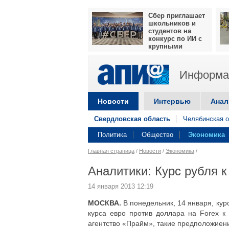
Сбер приглашает
школьников и
студентов на
конкурс по ИИ с
крупными
призами
Информац
Новости
Интервью
Анал
Свердловская область
Челябинская о
Политика
Общество
Экономика
Главная страница
/
Новости
/
Экономика
/
Аналитики: Курс рубля 
14 января 2013 12:19
МОСКВА.
В понедельник, 14 января, кур
курса евро против доллара на Forex к
агентство «Прайм», такие предположиен