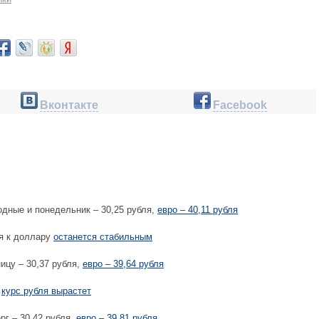
Вконтакте
Facebook
дные и понедельник – 30,25 рубля,
евро – 40,11 рубля
я к доллару
останется стабильным
ицу – 30,37 рубля,
евро – 39,64 рубля
г
курс рубля вырастет
рг – 30,42 рубля,
евро – 39,81 рубля