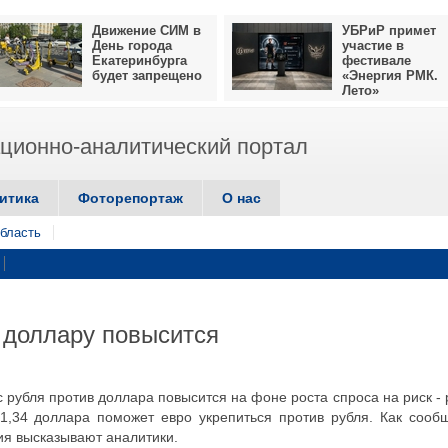
Движение СИМ в
УБРиР примет
День города
участие в
Екатеринбурга
фестивале
будет запрещено
«Энергия РМК.
Лето»
ионно-аналитический портал
итика
Фоторепортаж
О нас
бласть
к доллару повысится
с рубля против доллара повысится на фоне роста спроса на риск - 
 1,34 доллара поможет евро укрепиться против рубля. Как сооб
ия высказывают аналитики.