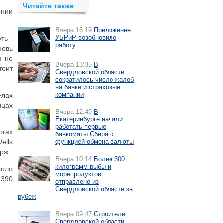
Читайте также
ении
Вчера 16:19
Приложение
УБРиР возобновило
ть -
работу
новь
я не
Вчера 13:35
В
тоит
Свердловской области
сократилось число жалоб
на банки и страховые
компании
елах
ицах
Вчера 12:49
В
Екатеринбурге начали
работать первые
ргах
банкоматы Сбера с
ells
функцией обмена валюты
рж.
Вчера 10:14
Более 300
килограмм рыбы и
коло
морепродуктов
3390
отправлено из
Свердловской области за
рубеж
Вчера 09:47
Строители
Свердловской области