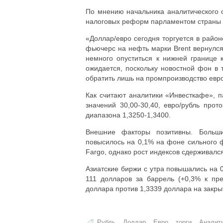
По мнению начальника аналитического 
налоговых реформ парламентом страны у
«Доллар/евро сегодня торгуется в райо
фьючерс на нефть марки Brent вернулся
немного опуститься к нижней границе 
ожидается, поскольку новостной фон в 
обратить лишь на промпроизводство евро
Как считают аналитики «Инвесткафе», 
значений 30,00-30,40, евро/рубль прот
диапазона 1,3250-1,3400.
Внешние факторы позитивны. Больши
повысилось на 0,1% на фоне сильного ф
Fargo, однако рост индексов сдерживалс
Азиатские биржи с утра повышались на 
111 долларов за баррель (+0,3% к пре
доллара против 1,3339 доллара на закры
Рубль
Доллар
Евро
торги
Аналит