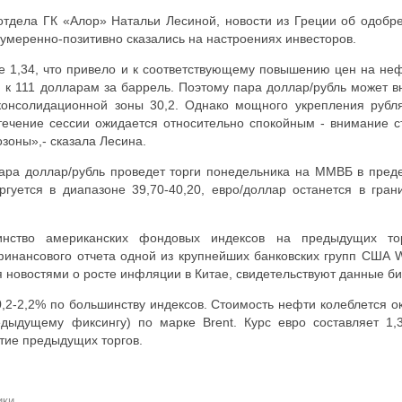
отдела ГК «Алор» Натальи Лесиной, новости из Греции об одобр
меренно-позитивно сказались на настроениях инвесторов.
не 1,34, что привело и к соответствующему повышению цен на неф
 к 111 долларам за баррель. Поэтому пара доллар/рубль может в
консолидационной зоны 30,2. Однако мощного укрепления рубл
течение сессии ожидается относительно спокойным - внимание с
зоны»,- сказала Лесина.
пара доллар/рубль проведет торги понедельника на ММВБ в пред
оргуется в диапазоне 39,70-40,20, евро/доллар останется в гран
нство американских фондовых индексов на предыдущих то
инансового отчета одной из крупнейших банковских групп США W
я новостями о росте инфляции в Китае, свидетельствуют данные би
0,2-2,2% по большинству индексов. Стоимость нефти колеблется о
дыдущему фиксингу) по марке Brent. Курс евро составляет 1,
тие предыдущих торгов.
ики