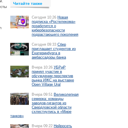
и.
Читайте также
усты
Сегодня 10:26
Новая
подписка «Ростелекома»
позаботится о
л
кибербезопасности
подрастающего поколения
Сегодня 09:33
Сбер
приглашает студентов из
Екатеринбурга в
амбассадоры банка
Вчера 10:26
УБРиР
принял участие в
обсуждении перспектив
рынка ИЖС на выставке
Open Village Ural
Вчера 09:51
Великолепная
семерка: команды
заводов-гигантов из
Свердловской области
схлестнулись в «Мире
танков»
Вчера 09:22
Нейросеть