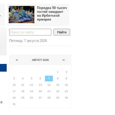
Порядка 50 тысяч
гостей ожидают
о
на Ирбитской
ярмарке
Пятница, 7 августа 2026
АВГУСТ 2026
ПН
ВТ
СР
ЧТ
ПТ
СБ
ВС
1
2
3
4
5
6
7
8
9
10
11
12
13
14
15
16
17
18
19
20
21
22
23
24
25
26
27
28
29
30
 в
31