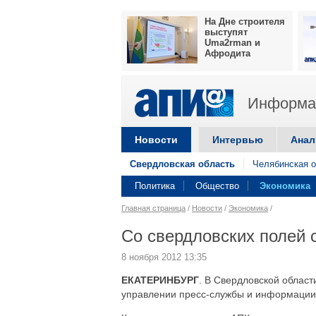
На Дне строителя
выступят
Uma2rman и
Афродита
Информац
Новости
Интервью
Анал
Свердловская область
Челябинская о
Политика
Общество
Экономика
Главная страница
/
Новости
/
Экономика
/
Со свердловских полей 
8 ноября 2012 13:35
ЕКАТЕРИНБУРГ
. В Свердловской облас
управлении пресс-службы и информации 