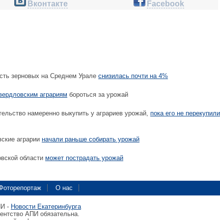
Вконтакте
Facebook
сть зерновых на Среднем Урале
снизилась почти на 4%
вердловским аграриям
бороться за урожай
ельство намеренно выкупить у аграриев урожай,
пока его не перекупили
вские аграрии
начали раньше собирать урожай
овской области
может пострадать урожай
Фоторепортаж
О нас
ПИ -
Новости Екатеринбурга
гентство АПИ обязательна.