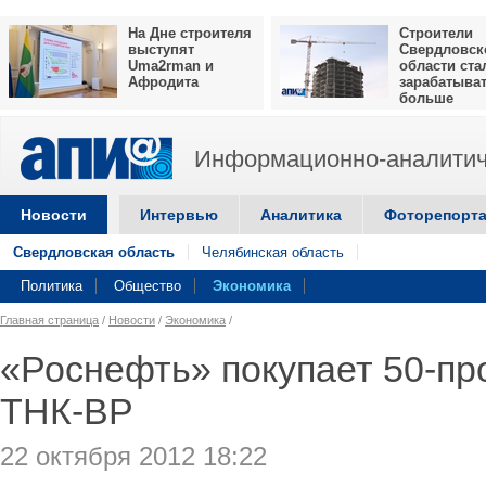
На Дне строителя
Строители
выступят
Свердловск
Uma2rman и
области ста
Афродита
зарабатыва
больше
Информационно-аналитич
Новости
Интервью
Аналитика
Фоторепорт
Свердловская область
Челябинская область
Политика
Общество
Экономика
Главная страница
/
Новости
/
Экономика
/
«Роснефть» покупает 50-пр
ТНК-ВР
22 октября 2012 18:22