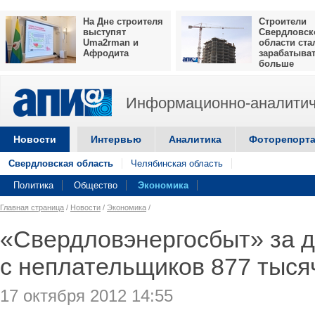
На Дне строителя
Строители
выступят
Свердловск
Uma2rman и
области ста
Афродита
зарабатыва
больше
Информационно-аналитич
Новости
Интервью
Аналитика
Фоторепорт
Свердловская область
Челябинская область
Политика
Общество
Экономика
Главная страница
/
Новости
/
Экономика
/
«Свердловэнергосбыт» за д
с неплательщиков 877 тыся
17 октября 2012 14:55