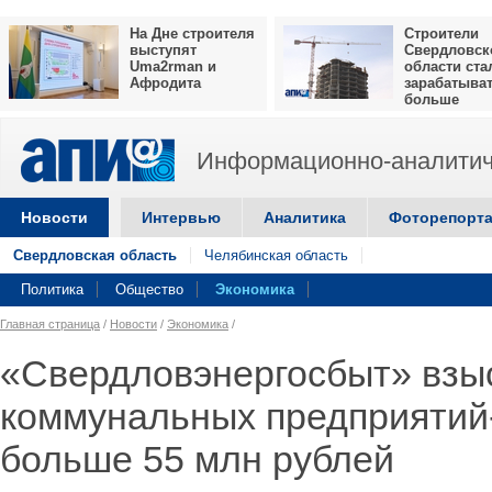
На Дне строителя
Строители
выступят
Свердловск
Uma2rman и
области ста
Афродита
зарабатыва
больше
Информационно-аналитич
Новости
Интервью
Аналитика
Фоторепорт
Свердловская область
Челябинская область
Политика
Общество
Экономика
Главная страница
/
Новости
/
Экономика
/
«Свердловэнергосбыт» взы
коммунальных предприятий
больше 55 млн рублей