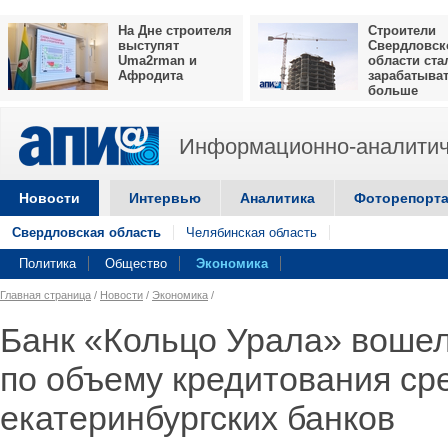
На Дне строителя
Строители
выступят
Свердловск
Uma2rman и
области ста
Афродита
зарабатыва
больше
Информационно-аналитич
Новости
Интервью
Аналитика
Фоторепорт
Свердловская область
Челябинская область
Политика
Общество
Экономика
Главная страница
/
Новости
/
Экономика
/
Банк «Кольцо Урала» вошел
по объему кредитования ср
екатеринбургских банков