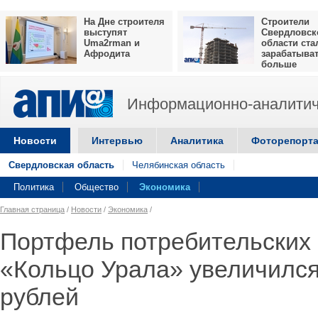
На Дне строителя
Строители
выступят
Свердловск
Uma2rman и
области ста
Афродита
зарабатыва
больше
Информационно-аналитич
Новости
Интервью
Аналитика
Фоторепорт
Свердловская область
Челябинская область
Политика
Общество
Экономика
Главная страница
/
Новости
/
Экономика
/
Портфель потребительских 
«Кольцо Урала» увеличился
рублей