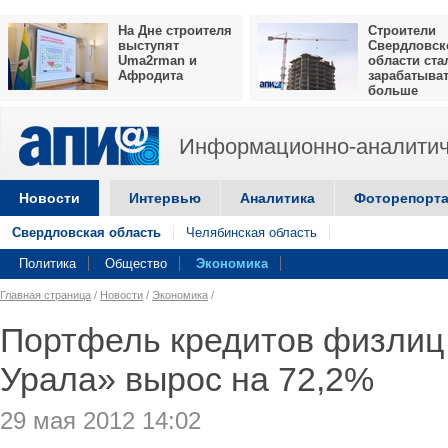
На Дне строителя
Строители
выступят
Свердловск
Uma2rman и
области ста
Афродита
зарабатыва
больше
Информационно-аналитич
Новости
Интервью
Аналитика
Фоторепорт
Свердловская область
Челябинская область
Политика
Общество
Экономика
Главная страница
/
Новости
/
Экономика
/
Портфель кредитов физлиц
Урала» вырос на 72,2%
29 мая 2012 14:02