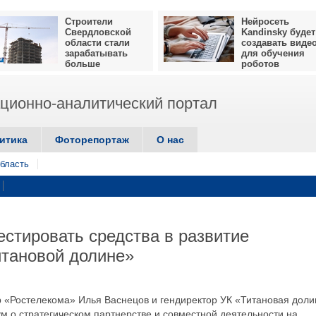
Строители
Нейросеть
Свердловской
Kandinsky будет
области стали
создавать виде
зарабатывать
для обучения
больше
роботов
ионно-аналитический портал
итика
Фоторепортаж
О нас
бласть
естировать средства в развитие
итановой долине»
р «Ростелекома» Илья Васнецов и гендиректор УК «Титановая дол
 о стратегическом партнерстве и совместной деятельности на