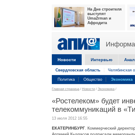
На Дне строителя
выступят
Uma2rman и
Афродита
Информац
Новости
Интервью
Анал
Свердловская область
Челябинская о
Политика
Общество
Экономика
Главная страница
/
Новости
/
Экономика
/
«Ростелеком» будет инв
телекоммуникаций в «Т
13 июля 2012 16:55
ЕКАТЕРИНБУРГ
. Коммерческий директо
Артемий Кызласов подписали меморандум