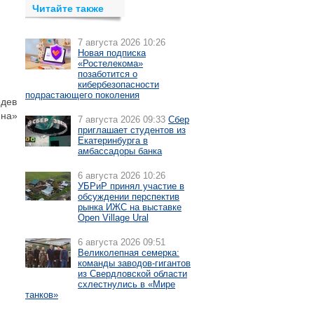
Читайте также
7 августа 2026 10:26
Новая подписка
«Ростелекома»
позаботится о
кибербезопасности
подрастающего поколения
едев
ина»
7 августа 2026 09:33
Сбер
приглашает студентов из
Екатеринбурга в
амбассадоры банка
6 августа 2026 10:26
УБРиР принял участие в
обсуждении перспектив
рынка ИЖС на выставке
Open Village Ural
6 августа 2026 09:51
Великолепная семерка:
команды заводов-гигантов
из Свердловской области
схлестнулись в «Мире
танков»