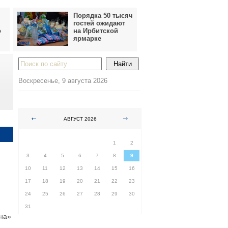
Порядка 50 тысяч
гостей ожидают
о
на Ирбитской
ярмарке
Воскресенье, 9 августа 2026
АВГУСТ 2026
ПН
ВТ
СР
ЧТ
ПТ
СБ
ВС
1
2
3
4
5
6
7
8
9
10
11
12
13
14
15
16
17
18
19
20
21
22
23
24
25
26
27
28
29
30
31
ина»