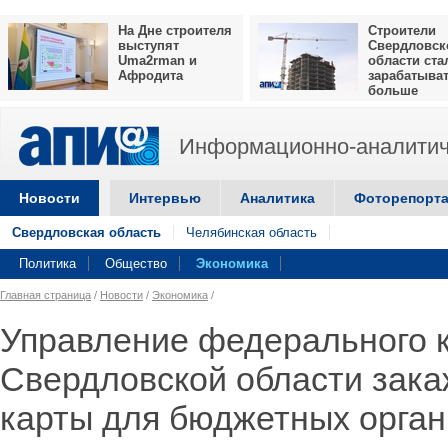
На Дне строителя
Строители
выступят
Свердловск
Uma2rman и
области ста
Афродита
зарабатыва
больше
Информационно-аналитич
Новости
Интервью
Аналитика
Фоторепорт
Свердловская область
Челябинская область
Политика
Общество
Экономика
Главная страница
/
Новости
/
Экономика
/
Управление федерального к
Свердловской области зака
карты для бюджетных орга