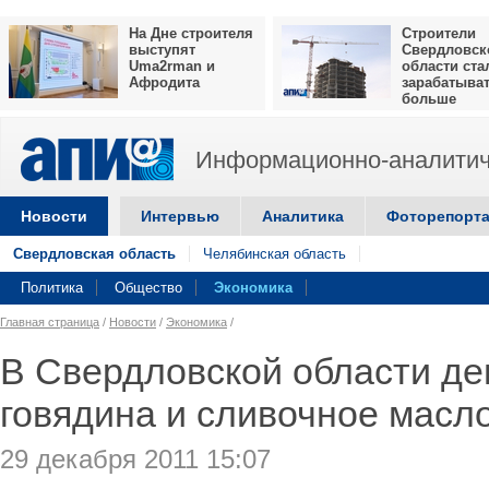
На Дне строителя
Строители
выступят
Свердловск
Uma2rman и
области ста
Афродита
зарабатыва
больше
Информационно-аналитич
Новости
Интервью
Аналитика
Фоторепорт
Свердловская область
Челябинская область
Политика
Общество
Экономика
Главная страница
/
Новости
/
Экономика
/
В Свердловской области де
говядина и сливочное масл
29 декабря 2011 15:07