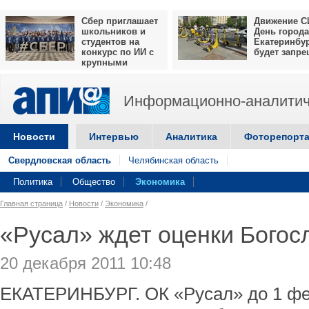
Сбер приглашает
Движение С
школьников и
День города
студентов на
Екатеринбу
конкурс по ИИ с
будет запр
крупными
призами
Информационно-аналитич
Новости
Интервью
Аналитика
Фоторепорт
Свердловская область
Челябинская область
Политика
Общество
Экономика
Главная страница
/
Новости
/
Экономика
/
«Русал» ждет оценки Богос
20 декабря 2011 10:48
ЕКАТЕРИНБУРГ. ОК «Русал» до 1 фе