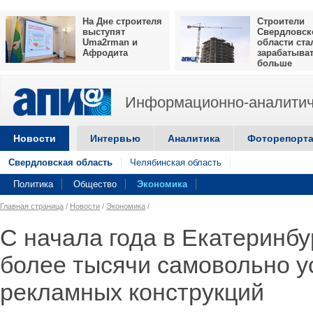
На Дне строителя
Строители
выступят
Свердловск
Uma2rman и
области ста
Афродита
зарабатыва
больше
Информационно-аналитич
Новости
Интервью
Аналитика
Фоторепорт
Свердловская область
Челябинская область
Политика
Общество
Экономика
Главная страница
/
Новости
/
Экономика
/
С начала года в Екатеринб
более тысячи самовольно 
рекламных конструкций