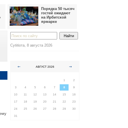
Порядка 50 тысяч
гостей ожидают
о
на Ирбитской
ярмарке
Суббота, 8 августа 2026
АВГУСТ 2026
ПН
ВТ
СР
ЧТ
ПТ
СБ
ВС
1
2
3
4
5
6
7
8
9
10
11
12
13
14
15
16
17
18
19
20
21
22
23
24
25
26
27
28
29
30
ему
31