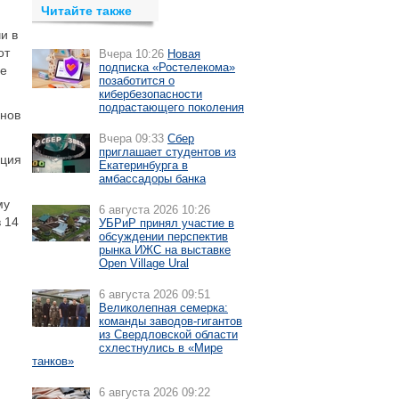
Читайте также
и в
от
Вчера 10:26
Новая
подписка «Ростелекома»
ие
позаботится о
кибербезопасности
подрастающего поколения
онов
Вчера 09:33
Сбер
приглашает студентов из
ация
Екатеринбурга в
амбассадоры банка
му
6 августа 2026 10:26
 14
УБРиР принял участие в
обсуждении перспектив
рынка ИЖС на выставке
Open Village Ural
6 августа 2026 09:51
Великолепная семерка:
команды заводов-гигантов
из Свердловской области
схлестнулись в «Мире
танков»
6 августа 2026 09:22