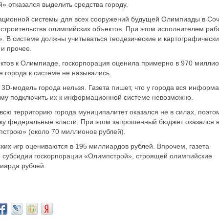
» отказался выделить средства городу.
мационной системы для всех сооружений будущей Олимпиады в Соч
троительства олимпийских объектов. При этом исполнителем раб
. В системе должны учитываться геодезические и картографическ
 и прочее.
ектов к Олимпиаде, госкорпорация оценила примерно в 970 милли
е города к системе не назывались.
 3D-модель города нельзя. Газета пишет, что у города вся информ
ому подключить их к информационной системе невозможно.
всю территорию города муниципалитет оказался не в силах, поэто
ку федеральные власти. При этом запрошенный бюджет оказался в
пстрою» (около 70 миллионов рублей).
их игр оцениваются в 195 миллиардов рублей. Впрочем, газета
о субсидии госкорпорации «Олимпстрой», строящей олимпийские
лиарда рублей.