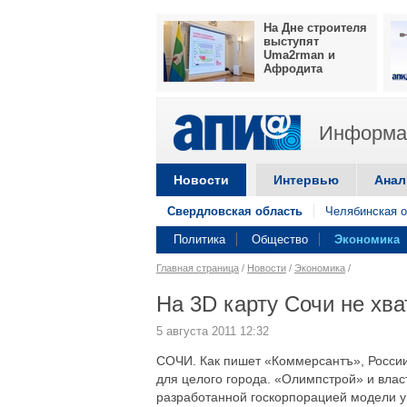
На Дне строителя
выступят
Uma2rman и
Афродита
Информац
Новости
Интервью
Анал
Свердловская область
Челябинская о
Политика
Общество
Экономика
Главная страница
/
Новости
/
Экономика
/
На 3D карту Сочи не хва
5 августа 2011 12:32
СОЧИ. Как пишет «Коммерсантъ», России
для целого города. «Олимпстрой» и влас
разработанной госкорпорацией модели 