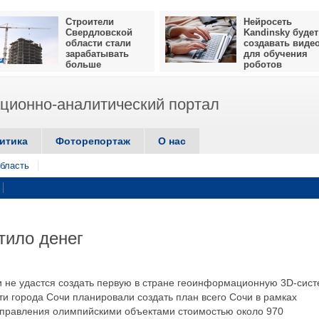
Строители
Нейросеть
Свердловской
Kandinsky будет
области стали
создавать виде
зарабатывать
для обучения
больше
роботов
ионно-аналитический портал
итика
Фоторепортаж
О нас
бласть
тило денег
 не удастся создать первую в стране геоинформационную 3D-сист
ти города Сочи планировали создать план всего Сочи в рамках
управления олимпийскими объектами стоимостью около 970